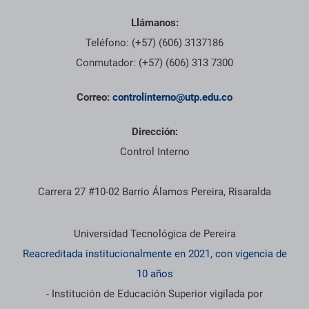
Llámanos:
Teléfono: (+57) (606) 3137186
Conmutador: (+57) (606) 313 7300
Correo:
controlinterno@utp.edu.co
Dirección:
Control Interno
Carrera 27 #10-02 Barrio Álamos Pereira, Risaralda
Información institucional
Universidad Tecnológica de Pereira
Reacreditada institucionalmente en 2021, con vigencia de
10 años
- Institución de Educación Superior vigilada por