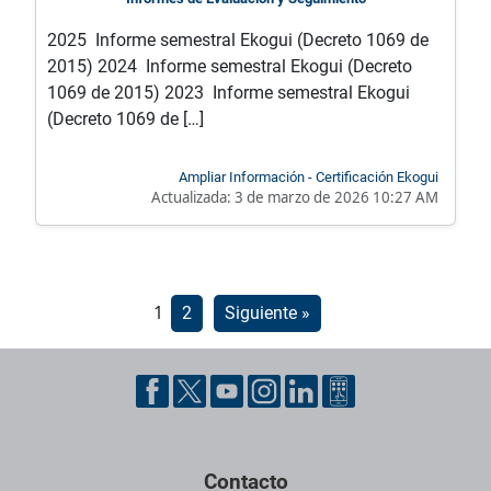
2025 Informe semestral Ekogui (Decreto 1069 de
2015) 2024 Informe semestral Ekogui (Decreto
1069 de 2015) 2023 Informe semestral Ekogui
(Decreto 1069 de […]
Ampliar Información - Certificación Ekogui
Actualizada:
3 de marzo de 2026 10:27 AM
Paginación
1
2
Siguiente »
de
entradas
Pie de página con información de contacto, redes sociales y dat
Contacto