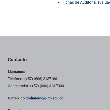
Fichas de Auditoría, evalua
Pie de página con información de contacto, redes sociales y dat
Contacto
Llámanos:
Teléfono: (+57) (606) 3137186
Conmutador: (+57) (606) 313 7300
Correo:
controlinterno@utp.edu.co