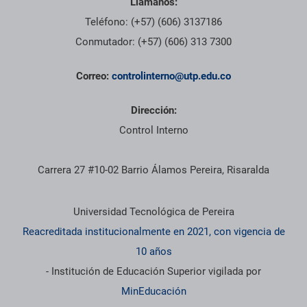
Llámanos:
Teléfono: (+57) (606) 3137186
Conmutador: (+57) (606) 313 7300
Correo:
controlinterno@utp.edu.co
Dirección:
Control Interno
Carrera 27 #10-02 Barrio Álamos Pereira, Risaralda
Información institucional
Universidad Tecnológica de Pereira
Reacreditada institucionalmente en 2021, con vigencia de
10 años
- Institución de Educación Superior vigilada por
MinEducación