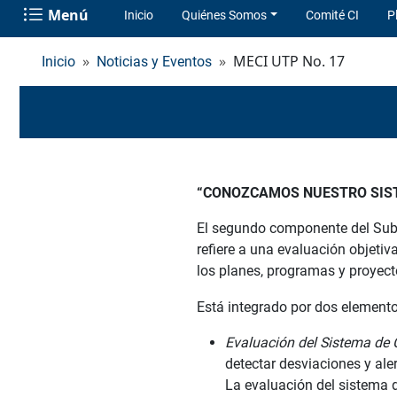
Menú
Inicio
Quiénes Somos
Comité CI
P
MECI UTP No. 17
Inicio
Noticias y Eventos
“CONOZCAMOS NUESTRO SIST
El segundo componente del Subs
refiere a una evaluación objetiva
los planes, programas y proyect
Está integrado por dos elemento
Evaluación del Sistema de C
detectar desviaciones y ale
La evaluación del sistema d