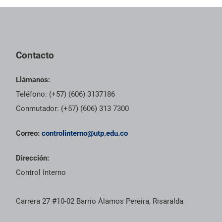
Pie de página con información de contacto, redes sociales y dat
Contacto
Llámanos:
Teléfono: (+57) (606) 3137186
Conmutador: (+57) (606) 313 7300
Correo:
controlinterno@utp.edu.co
Dirección:
Control Interno
Carrera 27 #10-02 Barrio Álamos Pereira, Risaralda