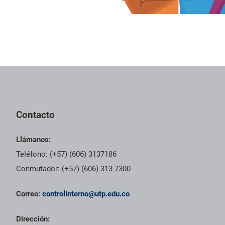
Pie de página con información de contacto, redes sociales y dat
Contacto
Llámanos:
Teléfono: (+57) (606) 3137186
Conmutador: (+57) (606) 313 7300
Correo:
controlinterno@utp.edu.co
Dirección: