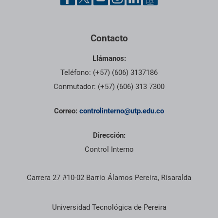
Contacto
Llámanos:
Teléfono: (+57) (606) 3137186
Conmutador: (+57) (606) 313 7300
Correo:
controlinterno@utp.edu.co
Dirección:
Control Interno
Carrera 27 #10-02 Barrio Álamos Pereira, Risaralda
Información institucional
Universidad Tecnológica de Pereira